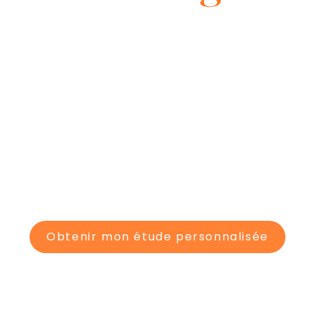
aissance du process et du
ADE & MUR
VERRIERE
MEZZANINE
ESCALI
RIDEAU
Obtenir mon étude personnalisée