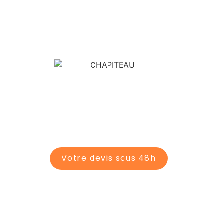
MENUISERIE ACIER / ALU
ÉCHAFAUDAGE
STRUCTURE SCÉNIQUE
CHAPITEAU TENTE
FONDATION
DALLE RADIER
ÉLÉMENT PORTEUR
Votre devis sous 48h