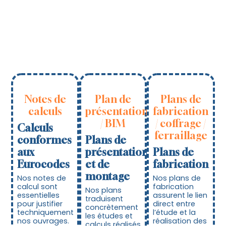
Notes de
Plan de
Plans de
calculs
présentation
fabrication
/ BIM
/ coffrage /
Calculs
ferraillage
conformes
Plans de
aux
présentation
Plans de
Eurocodes
et de
fabrication
montage
Nos notes de
Nos plans de
calcul sont
fabrication
Nos plans
essentielles
assurent le lien
traduisent
pour justifier
direct entre
concrètement
techniquement
l’étude et la
les études et
nos ouvrages.
réalisation des
calculs réalisés