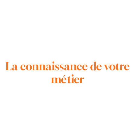
La connaissance de votre
métier
Concevoir votre structure, l'optimiser et vous
rendre des plans clairs est notre priorité
CHARPENTE
MÉTALLERIE SERRURERIE